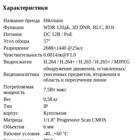
Характеристики
Название бренда
Hikvision
Функции
WDR 120дБ, 3D DNR, BLC, ROI
Питание
DC 12В / PoE
Угол обзора
57°
Разрешение
2688×1440 @25к/с
Чувствительность
0.0014лк@F1.0
Видеосжатие
Н.264 / Н.264+ / Н.265 / Н.265+ / MJPEG
обнаружение движения, оставленных/
Видеоаналитика
унесенных предметов, вторжения в
область и пересечения линии
Потребляемая
7.5Вт макс
мощность
Вес
0,58 кг
Тип
IP
корпус
Купольная
Матрица
1/1.8" Progressive Scan CMOS
Объектив
6 мм
Рабочие условия
-40...+60 °C