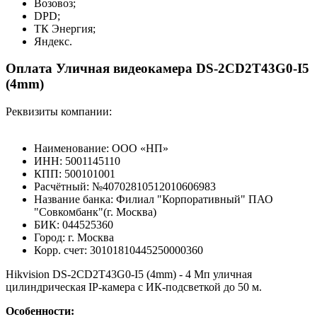
Возовоз;
DPD;
ТК Энергия;
Яндекс.
Оплата Уличная видеокамера DS-2CD2T43G0-I5
(4mm)
Реквизиты компании:
Наименование: ООО «НП»
ИНН: 5001145110
КПП: 500101001
Расчётный: №40702810512010606983
Название банка: Филиал "Корпоративный" ПАО
"Совкомбанк"(г. Москва)
БИК: 044525360
Город: г. Москва
Корр. счет: 30101810445250000360
Hikvision DS-2CD2T43G0-I5 (4mm) - 4 Мп уличная
цилиндрическая IP-камера с ИК-подсветкой до 50 м.
Особенности: