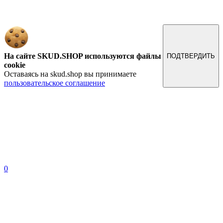
Обращаем ваше внимание на то, что данный интернет-сайт, а также вся информация о товарах и
ценах, предоставленная на нём, носит исключительно информационный характер и ни при каких
условиях не является публичной офертой, определяемой положениями Статьи 437 Гражданского
кодекса Российской Федерации.
На сайте SKUD.SHOP используются файлы
ПОДТВЕРДИТЬ
cookie
Оставаясь на skud.shop вы принимаете
пользовательское соглашение
0