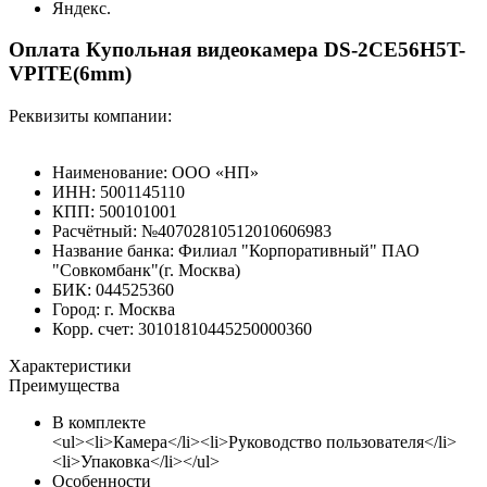
Яндекс.
Оплата Купольная видеокамера DS-2CE56H5T-
VPITE(6mm)
Реквизиты компании:
Наименование: ООО «НП»
ИНН: 5001145110
КПП: 500101001
Расчётный: №40702810512010606983
Название банка: Филиал "Корпоративный" ПАО
"Совкомбанк"(г. Москва)
БИК: 044525360
Город: г. Москва
Корр. счет: 30101810445250000360
Характеристики
Преимущества
В комплекте
<ul><li>Камера</li><li>Руководство пользователя</li>
<li>Упаковка</li></ul>
Особенности