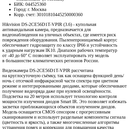
БИК: 044525360
Город: г. Москва
Корр. счет: 30101810445250000360
Hikvision DS-2CE56D1T-VPIR (3.6) - купольная
антивандальная камера, предназначается для
видеонаблюдения на уличных объектах, где имеется риск
повреждения оборудования. Пыленепроницаемый корпус
обеспечивает гидрозащиту по классу IP66 и устойчивость
к ударным нагрузкам IK10. Диапазон рабочих температур
от -40 до 60° C позволяет эксплуатировать эту модель
в большинстве климатических регионов России.
Видеокамера DS-2CE56D1T-VPIR рассчитана
на круглосуточную съёмку, так как оснащена функцией день/
ночь с отсечкой инфракрасной части спектра при цветном
режиме и интегрированными диодами, которые обеспечивают
получение видеоряда даже при нулевой освещённости.
Подсветка на 20 метров использует технологию контроля
мощности излучения диодов Smart IR. Это позволяет избежать
засветки приближающихся объектов излучением диодов.
Модель оснащается CMOS сенсором с прогрессивным
сканированием и использует раздельные компоненты сигнала
(цветность и яркость), а также многочисленные алгоритмы
устранения помех и коррекции для повышения качества