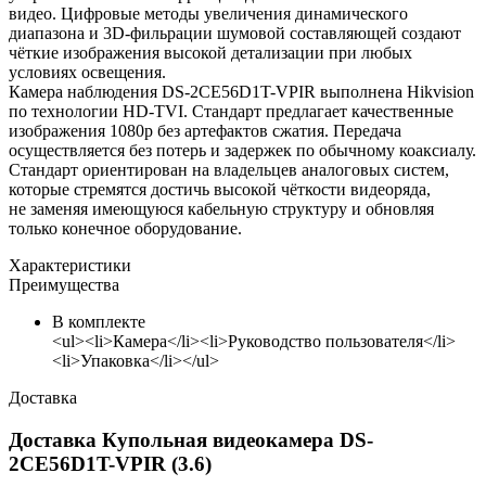
видео. Цифровые методы увеличения динамического
диапазона и 3D-фильрации шумовой составляющей создают
чёткие изображения высокой детализации при любых
условиях освещения.
Камера наблюдения DS-2CE56D1T-VPIR выполнена Hikvision
по технологии HD-TVI. Стандарт предлагает качественные
изображения 1080p без артефактов сжатия. Передача
осуществляется без потерь и задержек по обычному коаксиалу.
Стандарт ориентирован на владельцев аналоговых систем,
которые стремятся достичь высокой чёткости видеоряда,
не заменяя имеющуюся кабельную структуру и обновляя
только конечное оборудование.
Характеристики
Преимущества
В комплекте
<ul><li>Камера</li><li>Руководство пользователя</li>
<li>Упаковка</li></ul>
Доставка
Доставка Купольная видеокамера DS-
2CE56D1T-VPIR (3.6)