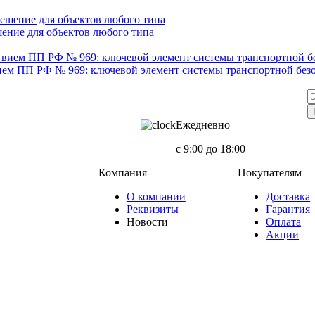
ение для объектов любого типа
ием ПП РФ № 969: ключевой элемент системы транспортной без
Ежедневно
с 9:00 до 18:00
Компания
Покупателям
О компании
Доставка
Реквизиты
Гарантия
Новости
Оплата
Акции
ия о товарах и ценах, предоставленная на нём, носит исключительно информационный характер и ни при 
437 Гражданского кодекса Российской Федерации.