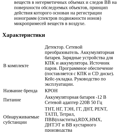
веществ в негерметичных объемах и следов ВВ на
поверхности обследуемых объектов, принцип
действия которого основан на регистрации
ионограмм (спектров подвижности ионов)
микропримесей веществ в воздухе.
Характеристики
Детектор. Сетевой
преобразователь. Аккумуляторная
батарея. Зарядные устройства для
КПК и аккумулятора. Источник
В комплекте
паров. Программное обеспечение
(поставляется с КПК и CD диске).
Кейс-укладка. Руководство по
эксплуатации.
Название бренда
КРОН
Аккумуляторная батарея -12 В
Питание
Сетевой адаптер 220В 50 Гц
ТНТ, НГ, ТЭН, ГГ, ДНТ, PENT,
ТАТП, Тетрил,
Обнаруживаемые
ПВВ(пластиты),RDX,HMX,
субстанции
ДНТЭТ и ВВ кустарного
производства