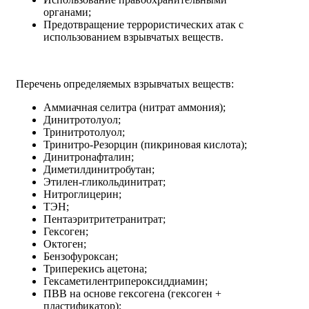
органами;
Предотвращение террористических атак с
использованием взрывчатых веществ.
Перечень определяемых взрывчатых веществ:
Аммиачная селитра (нитрат аммония);
Динитротолуол;
Тринитротолуол;
Тринитро-Резорцин (пикриновая кислота);
Динитронафталин;
Диметилдинитробутан;
Этилен-гликольдинитрат;
Нитроглицерин;
ТЭН;
Пентаэритритетранитрат;
Гексоген;
Октоген;
Бензофуроксан;
Триперекись ацетона;
Гексаметилентрипероксиддиамин;
ПВВ на основе гексогена (гексоген +
пластификатор);