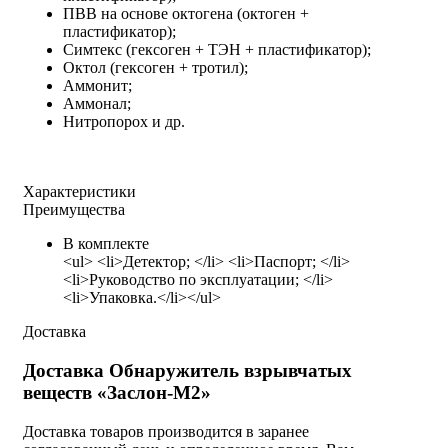
ПВВ на основе октогена (октоген +
пластификатор);
Симтекс (гексоген + ТЭН + пластификатор);
Октол (гексоген + тротил);
Аммонит;
Аммонал;
Нитропорох и др.
Характеристики
Преимущества
В комплекте
<ul> <li>Детектор; </li> <li>Паспорт; </li>
<li>Руководство по эксплуатации; </li>
<li>Упаковка.</li></ul>
Доставка
Доставка Обнаружитель взрывчатых
веществ «Заслон-М2»
Доставка товаров производится в заранее