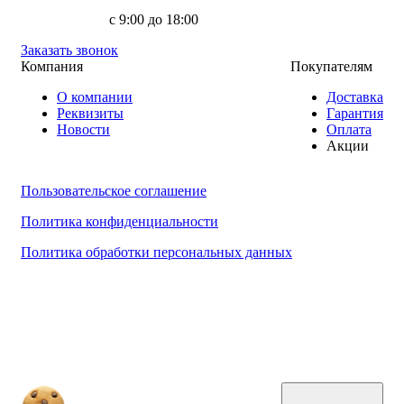
с 9:00 до 18:00
Заказать звонок
Компания
Покупателям
О компании
Доставка
Реквизиты
Гарантия
Новости
Оплата
Акции
Пользовательское соглашение
Политика конфиденциальности
Политика обработки персональных данных
ООО "Надежный партнер", г.Балашиха 2022-2025
Обращаем ваше внимание на то, что данный интернет-сайт, а также вся информация о товарах
и ценах, предоставленная на нём, носит исключительно информационный характер и ни при
каких условиях не является публичной офертой, определяемой положениями Статьи 437
Гражданского кодекса Российской Федерации.