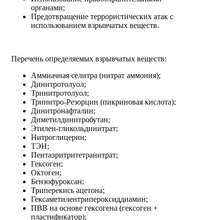
органами;
Предотвращение террористических атак с
использованием взрывчатых веществ.
Перечень определяемых взрывчатых веществ:
Аммиачная селитра (нитрат аммония);
Динитротолуол;
Тринитротолуол;
Тринитро-Резорцин (пикриновая кислота);
Динитронафталин;
Диметилдинитробутан;
Этилен-гликольдинитрат;
Нитроглицерин;
ТЭН;
Пентаэритритетранитрат;
Гексоген;
Октоген;
Бензофуроксан;
Триперекись ацетона;
Гексаметилентрипероксиддиамин;
ПВВ на основе гексогена (гексоген +
пластификатор);