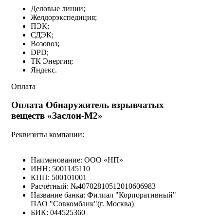
Деловые линии;
Желдорэкспедиция;
ПЭК;
СДЭК;
Возовоз;
DPD;
ТК Энергия;
Яндекс.
Оплата
Оплата Обнаружитель взрывчатых
веществ «Заслон-М2»
Реквизиты компании:
Наименование: ООО «НП»
ИНН: 5001145110
КПП: 500101001
Расчётный: №40702810512010606983
Название банка: Филиал "Корпоративный"
ПАО "Совкомбанк"(г. Москва)
БИК: 044525360