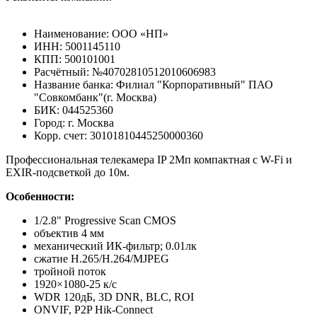
Наименование: ООО «НП»
ИНН: 5001145110
КПП: 500101001
Расчётный: №40702810512010606983
Название банка: Филиал "Корпоративный" ПАО
"Совкомбанк"(г. Москва)
БИК: 044525360
Город: г. Москва
Корр. счет: 30101810445250000360
Профессиональная телекамера IP 2Мп компактная с W-Fi и
EXIR-подсветкой до 10м.
Особенности:
1/2.8" Progressive Scan CMOS
объектив 4 мм
механический ИК-фильтр; 0.01лк
сжатие H.265/H.264/MJPEG
тройной поток
1920×1080-25 к/с
WDR 120дБ, 3D DNR, BLC, ROI
ONVIF, P2P Hik-Connect