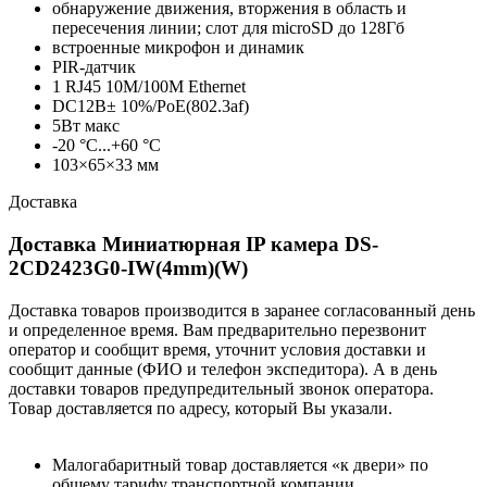
обнаружение движения, вторжения в область и
пересечения линии; слот для microSD до 128Гб
встроенные микрофон и динамик
PIR-датчик
1 RJ45 10M/100M Ethernet
DC12В± 10%/PoE(802.3af)
5Вт макс
-20 °C...+60 °C
103×65×33 мм
Доставка
Доставка Миниатюрная IP камера DS-
2CD2423G0-IW(4mm)(W)
Доставка товаров производится в заранее согласованный день
и определенное время. Вам предварительно перезвонит
оператор и сообщит время, уточнит условия доставки и
сообщит данные (ФИО и телефон экспедитора). А в день
доставки товаров предупредительный звонок оператора.
Товар доставляется по адресу, который Вы указали.
Малогабаритный товар доставляется «к двери» по
общему тарифу транспортной компании.