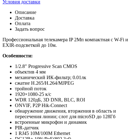
Условия доставки
Описание
Доставка
Оплата
Задать вопрос
Профессиональная телекамера IP 2Мп компактная с W-Fi и
EXIR-подсветкой до 10м.
Особенности:
1/2.8" Progressive Scan CMOS
объектив 4 мм
механический ИК-фильтр; 0.01лк
сжатие H.265/H.264/MJPEG
тройной поток
1920×1080-25 к/с
WDR 120дБ, 3D DNR, BLC, ROI
ONVIF, P2P Hik-Connect
обнаружение движения, вторжения в область и
пересечения линии; слот для microSD до 128Гб
встроенные микрофон и динамик
PIR-датчик
1 RJ45 10M/100M Ethernet
DC12В± 10%/PoE(802.3af)