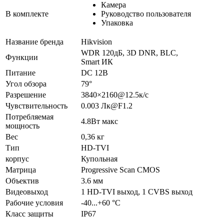
Камера
В комплекте
Руководство пользователя
Упаковка
Название бренда
Hikvision
WDR 120дБ, 3D DNR, BLC,
Функции
Smart ИК
Питание
DC 12В
Угол обзора
79°
Разрешение
3840×2160@12.5к/с
Чувствительность
0.003 Лк@F1.2
Потребляемая
4.8Вт макс
мощность
Вес
0,36 кг
Тип
HD-TVI
корпус
Купольная
Матрица
Progressive Scan CMOS
Объектив
3.6 мм
Видеовыход
1 HD-TVI выход, 1 CVBS выход
Рабочие условия
-40...+60 °C
Класс защиты
IP67