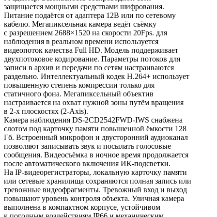
защищается мощными средствами шифрования.
Питание подаётся от адаптера 12В или по сетевому
кабелю. Мегапиксельная камера ведёт съёмку
с разрешением 2688×1520 на скорости 20Fps. для
наблюдения в реальном времени используется
видеопоток качества Full HD. Модель поддерживает
двухпотоковое кодирование. Параметры потоков для
записи в архив и передачи по сетям настраиваются
раздельно. Интеллектуальный кодек H.264+ использует
повышенную степень компрессии только для
статичного фона. Мегапиксельный объектив
настраивается на охват нужной зоны путём вращения
в 2-х плоскостях (2-Axis).
Камера наблюдения DS-2CD2542FWD-IWS снабжена
слотом под карточку памяти повышенной ёмкости 128
Гб. Встроенный микрофон и двусторонний аудиоканал
позволяют записывать звук и посылать голосовые
сообщения. Видеосъёмка в ночное время продолжается
после автоматического включения ИК-подсветки.
На IP-видеорегистраторы, локальную карточку памяти
или сетевые хранилища сохраняются полная запись или
тревожные видеофрагменты. Тревожный вход и выход
повышают уровень контроля объекта. Уличная камера
выполнена в компактном корпусе, устойчивом
к погодным воздействиям IP66 и механическим