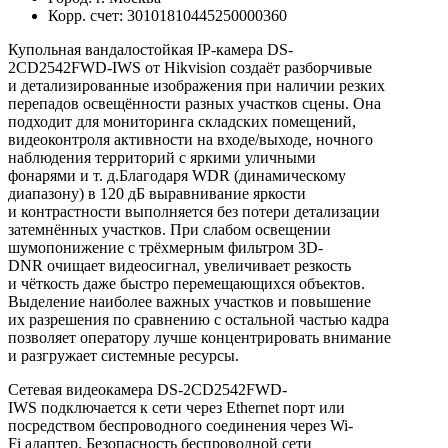
Корр. счет: 30101810445250000360
Купольная вандалостойкая IP-камера DS-
2CD2542FWD-IWS от Hikvision создаёт разборчивые
и детализированные изображения при наличии резких
перепадов освещённости разных участков сцены. Она
подходит для мониторинга складских помещений,
видеоконтроля активности на входе/выходе, ночного
наблюдения территорий с яркими уличными
фонарями и т. д.Благодаря WDR (динамическому
диапазону) в 120 дБ выравнивание яркости
и контрастности выполняется без потери детализации
затемнённых участков. При слабом освещении
шумопонижение с трёхмерным фильтром 3D-
DNR очищает видеосигнал, увеличивает резкость
и чёткость даже быстро перемещающихся объектов.
Выделение наиболее важных участков и повышение
их разрешения по сравнению с остальной частью кадра
позволяет оператору лучше концентрировать внимание
и разгружает системные ресурсы.
Сетевая видеокамера DS-2CD2542FWD-
IWS подключается к сети через Ethernet порт или
посредством беспроводного соединения через Wi-
Fi адаптер. Безопасность беспроводной сети