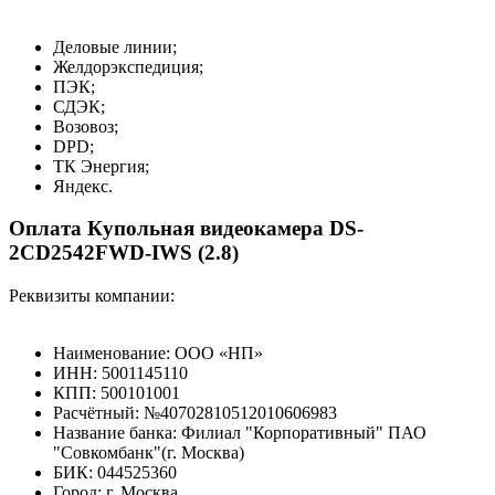
Деловые линии;
Желдорэкспедиция;
ПЭК;
СДЭК;
Возовоз;
DPD;
ТК Энергия;
Яндекс.
Оплата Купольная видеокамера DS-
2CD2542FWD-IWS (2.8)
Реквизиты компании:
Наименование: ООО «НП»
ИНН: 5001145110
КПП: 500101001
Расчётный: №40702810512010606983
Название банка: Филиал "Корпоративный" ПАО
"Совкомбанк"(г. Москва)
БИК: 044525360
Город: г. Москва