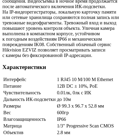
сообщения. Видеосъёмка в ночное время продолжается
после автоматического включения ИК-подсветки.
На IP-видеорегистраторы, локальную карточку памяти
или сетевые хранилища сохраняются полная запись или
тревожные видеофрагменты. Тревожный вход и выход
повышают уровень контроля объекта. Уличная камера
выполнена в компактном корпусе, устойчивом
к погодным воздействиям IP66 и механическим
повреждениям IK08. Собственный облачный сервис
Hikvision EZVIZ позволяет просматривать записи
с камеры без фиксированной IP-адресации.
Характеристики
Интерфейс
1 RJ45 10 M/100 M Ethernet
Питание
12В DC ± 10%, РоЕ
Чувствительность
0.01лк, 0лк с ИК
Дальность ИК-подсветки
до 10м
Размеры
Ø 99.3 x 96.7 x 52.8 мм
Вес
600гр
Влагозащищенность
IP66
Матрица
1/3" Progressive Scan CMOS
Объектив
2.8 мм