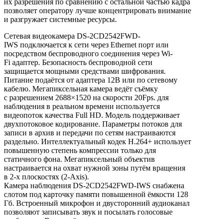
их разрешения по сравнению с остальной частью кадра
позволяет оператору лучше концентрировать внимание
и разгружает системные ресурсы.
Сетевая видеокамера DS-2CD2542FWD-
IWS подключается к сети через Ethernet порт или
посредством беспроводного соединения через Wi-
Fi адаптер. Безопасность беспроводной сети
защищается мощными средствами шифрования.
Питание подаётся от адаптера 12В или по сетевому
кабелю. Мегапиксельная камера ведёт съёмку
с разрешением 2688×1520 на скорости 20Fps. для
наблюдения в реальном времени используется
видеопоток качества Full HD. Модель поддерживает
двухпотоковое кодирование. Параметры потоков для
записи в архив и передачи по сетям настраиваются
раздельно. Интеллектуальный кодек H.264+ использует
повышенную степень компрессии только для
статичного фона. Мегапиксельный объектив
настраивается на охват нужной зоны путём вращения
в 2-х плоскостях (2-Axis).
Камера наблюдения DS-2CD2542FWD-IWS снабжена
слотом под карточку памяти повышенной ёмкости 128
Гб. Встроенный микрофон и двусторонний аудиоканал
позволяют записывать звук и посылать голосовые