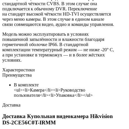
стандартной чёткости CVBS. В этом случае она
подключается к обычному DVR. Переключение
на стандарт высокой чёткости HD-TVI осуществляется
через меню камеры. В этом случае в едином канале
связи совмещаются видео, аудио и команды управления.
Модель можно эксплуатировать в условиях
повышенной запылённости и влажности благодаря
герметичной оболочке IP66. В стандартной
комплектации температурный режим — не ниже -20° C,
а при установке в термокожух — и в более жёстких
условиях.
Характеристики
Преимущества
В комплекте
<ul><li>Камера</li><li>Руководство
пользователя</li><li>Упаковка</li></ul>
Доставка
Доставка Купольная видеокамера Hikvision
DS-2CE56C0T-IRMM