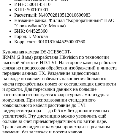
ИНН: 5001145110
КПП: 500101001
Расчётный: №40702810512010606983
Название банка: Филиал "Корпоративный" ПАО
"Совкомбанк"(г. Москва)
БИК: 044525360
Город: г. Москва
Корр. счет: 30101810445250000360
Купольная камера DS-2CE56C0T-
IRMM (2.8 мм) разработана Hikvision по технологии
высокой чёткости HD-TVI. На стороне камеры работает
связка из процессора обработки изображений и чипсета
передачи данных TX. Разделение видеосигнала
на входе позволяет избежать накопления большого
числа перекрёстных помех от составляющих цветности
и яркости. Для пересылки данных на большие
расстояния используется квадратурная амплитудная
модуляция. При использовании стандартного
коаксиального кабеля расстояние до TVI-
видеорегистратора — до 0.5 км без дополнительных
усилителей. Эту дистанцию можно увеличить ещё
больше за счёт приёмопередатчиков по витой паре.
Трансляция видео от камеры происходит в реальном
времени, без задержек и потери кадров.