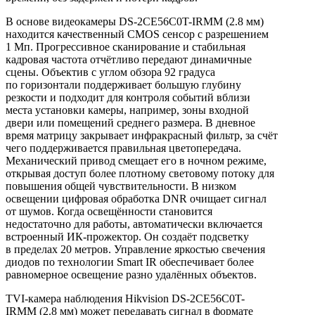
В основе видеокамеры DS-2CE56C0T-IRMM (2.8 мм)
находится качественный CMOS сенсор с разрешением
1 Мп. Прогрессивное сканирование и стабильная
кадровая частота отчётливо передают динамичные
сцены. Объектив с углом обзора 92 градуса
по горизонтали поддерживает большую глубину
резкости и подходит для контроля событий вблизи
места установки камеры, например, зоны входной
двери или помещений среднего размера. В дневное
время матрицу закрывает инфракрасный фильтр, за счёт
чего поддерживается правильная цветопередача.
Механический привод смещает его в ночном режиме,
открывая доступ более плотному световому потоку для
повышения общей чувствительности. В низком
освещении цифровая обработка DNR очищает сигнал
от шумов. Когда освещённости становится
недостаточно для работы, автоматически включается
встроенный ИК-прожектор. Он создаёт подсветку
в пределах 20 метров. Управление яркостью свечения
диодов по технологии Smart IR обеспечивает более
равномерное освещение разно удалённых объектов.
TVI-камера наблюдения Hikvision DS-2CE56C0T-
IRMM (2.8 мм) может передавать сигнал в формате