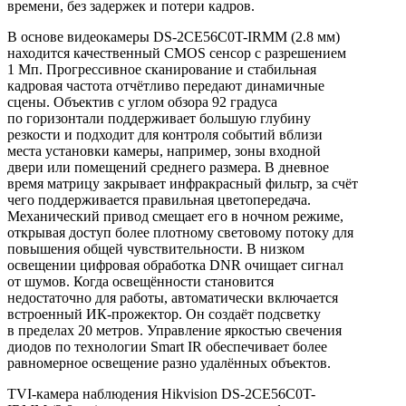
времени, без задержек и потери кадров.
В основе видеокамеры DS-2CE56C0T-IRMM (2.8 мм)
находится качественный CMOS сенсор с разрешением
1 Мп. Прогрессивное сканирование и стабильная
кадровая частота отчётливо передают динамичные
сцены. Объектив с углом обзора 92 градуса
по горизонтали поддерживает большую глубину
резкости и подходит для контроля событий вблизи
места установки камеры, например, зоны входной
двери или помещений среднего размера. В дневное
время матрицу закрывает инфракрасный фильтр, за счёт
чего поддерживается правильная цветопередача.
Механический привод смещает его в ночном режиме,
открывая доступ более плотному световому потоку для
повышения общей чувствительности. В низком
освещении цифровая обработка DNR очищает сигнал
от шумов. Когда освещённости становится
недостаточно для работы, автоматически включается
встроенный ИК-прожектор. Он создаёт подсветку
в пределах 20 метров. Управление яркостью свечения
диодов по технологии Smart IR обеспечивает более
равномерное освещение разно удалённых объектов.
TVI-камера наблюдения Hikvision DS-2CE56C0T-