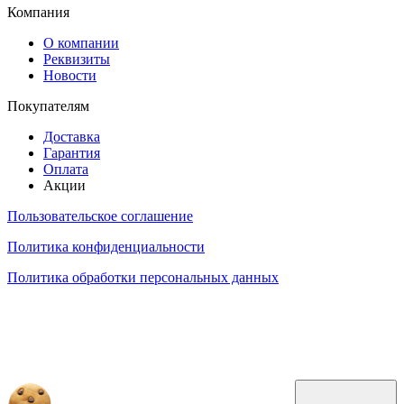
Компания
О компании
Реквизиты
Новости
Покупателям
Доставка
Гарантия
Оплата
Акции
Пользовательское соглашение
Политика конфиденциальности
Политика обработки персональных данных
Обращаем ваше внимание на то, что данный интернет-сайт, а также вся информация о товарах и
ценах, предоставленная на нём, носит исключительно информационный характер и ни при каких
условиях не является публичной офертой, определяемой положениями Статьи 437 Гражданского
кодекса Российской Федерации.