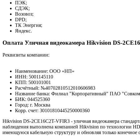
ПЭК;
СДЭК;
Возовоз;
DPD;
ТК Энергия;
Яндекс.
Оплата Уличная видеокамера Hikvision DS-2CE1
Реквизиты компании:
Наименование: ООО «НП»
ИНН: 5001145110
КПП: 500101001
Расчётный: №40702810512010606983
Название банка: Филиал "Корпоративный" ПАО "Совкомб
БИК: 044525360
Город: г. Москва
Корр. счет: 30101810445250000360
Hikvision DS-2CE16C2T-VFIR3 - уличная видеокамера стандарт
наблюдения выполнена компанией Hikvision по технологии HD-
имеющуюся кабельную структуру и обновляя только конечное о