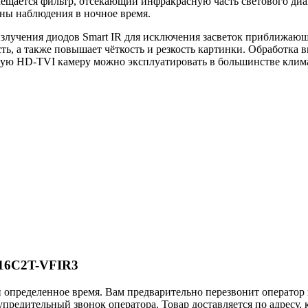
мещается фильтр, отсекающий инфракрасную часть светового диап
ны наблюдения в ночное время.
 излучения диодов Smart IR для исключения засветок приближа
ть, а также повышает чёткость и резкость картинки. Обработк
чную HD-TVI камеру можно эксплуатировать в большинстве клим
E16C2T-VFIR3
и определенное время. Вам предварительно перезвонит оператор
упредительный звонок оператора. Товар доставляется по адресу,