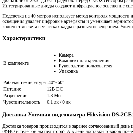
диапазоне от 29.3° до 92° градусов. Перед CMOS сенсором раз
Интегрированные диоды создают инфракрасное освещение сце
Подсветка на 40 метров использует метод контроля мощности
освещения удаляет цифровые артефакты и уменьшает зернистос
количество света в участках кадра с разным освещением. Ули
Характеристики
Камера
Комплект для крепления
В комплекте
Руководство пользователя
Упаковка
Рабочая температура
-40°~60°
Питание
12В DC
Разрешение
1.3 Мп
Чувствительность
0.1 лк / 0 лк
Доставка Уличная видеокамера Hikvision DS-2C
Доставка товаров производится в заранее согласованный день 
(ФИО и телефон экспедитора). А в день доставки товаров пред