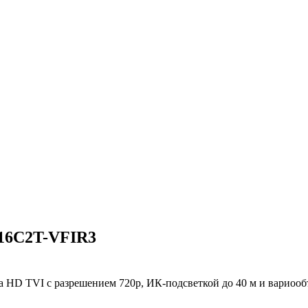
E16C2T-VFIR3
а HD TVI с разрешением 720p, ИК-подсветкой до 40 м и вариооб