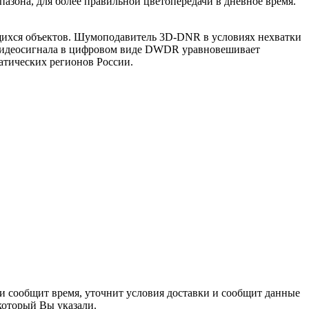
азона, для более правильной цветопередачи в дневное время.
ющихся объектов. Шумоподавитель 3D-DNR в условиях нехватки
а видеосигнала в цифровом виде DWDR уравновешивает
атических регионов России.
 и сообщит время, уточнит условия доставки и сообщит данные
 который Вы указали.