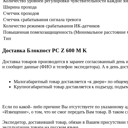
Количество уровней регулировки чувствительности каждой з
Ширина прохода
Счетчик проходов
Счетчик срабатывания сигнала тревоги
Количество режимов срабатывания ИК-датчиков
Повышенная помехозащищенность (Минимальное расстояние м
Тип
Доставка Блокпост PC Z 600 M K
Доставка товаров производится в заранее согласованный день 
и сообщит данные (ФИО и телефон экспедитора). А в день дост
Малогабаритный товар доставляется «к двери» по общем
Крупногабаритный товар доставляется к подъезду, подъем
Если по какой- либо причине Вы отсутствуете по указанному а
«Извещение», о том, что не смог передать Вам товар. В таком 
Экспедитор, доставивший товар, обязан в Вашем присутствии т
эксплуатации товара на русском языке.