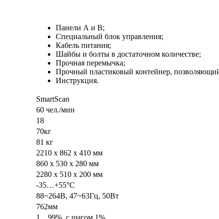
Панели А и В;
Специальный блок управления;
Кабель питания;
Шайбы и болты в достаточном количестве;
Прочная перемычка;
Прочный пластиковый контейнер, позволяющий
Инструкция.
SmartScan
60 чел./мин
18
70кг
81 кг
2210 х 862 х 410 мм
860 х 530 х 280 мм
2280 х 510 х 200 мм
-35…+55°C
88~264В, 47~63Гц, 50Вт
762мм
1…99%, с шагом 1%