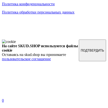
Политика конфиденциальности
Политика обработки персональных данных
Обращаем ваше внимание на то, что данный интернет-сайт, а также вся информация о товарах и
ценах, предоставленная на нём, носит исключительно информационный характер и ни при каких
условиях не является публичной офертой, определяемой положениями Статьи 437 Гражданского
кодекса Российской Федерации.
На сайте SKUD.SHOP используются файлы
cookie
ПОДТВЕРДИТЬ
Оставаясь на skud.shop вы принимаете
пользовательское соглашение
0