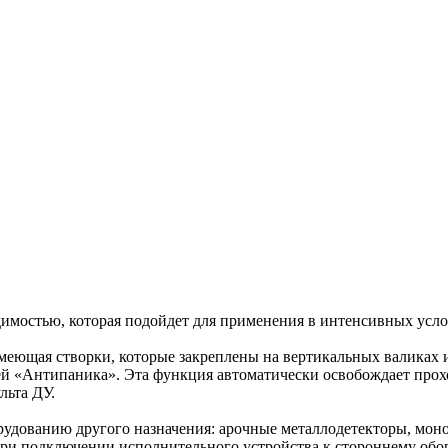
димостью, которая подойдет для применения в интенсивных усло
ющая створки, которые закреплены на вертикальных валиках и 
ей «Антипаника». Эта функция автоматически освобождает прохо
льта ДУ.
рудованию другого назначения: арочные металлодетекторы, мо
 При подключении исполнительного устройства к стороннему об