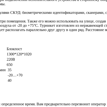
емы.
лями СКУД: биометрическими идентификаторами, сканерами, с
ри помещения. Также его можно использовать на улице, создав
оздуха от -20 до +75°С. Турникет изготовлен из нержавеющей ст
т располагать параллельно друг другу в один ряд. Расстояние 
Блокпост
1300*120*1020
220В
650
/мин
35
-20…+70
40
и определенное время. Вам предварительно перезвонит оператор