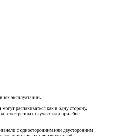
виях эксплуатации.
могут распахиваться как в одну сторону,
д в экстренных случаях или при сбое
нопанели с односторонним или двусторонним
орудованию других производителей