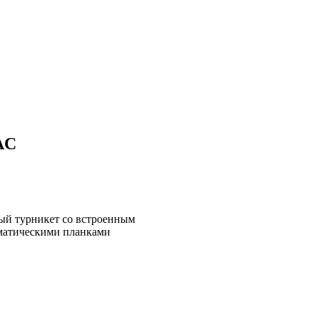
AC
й турникет со встроенным
матическими планками