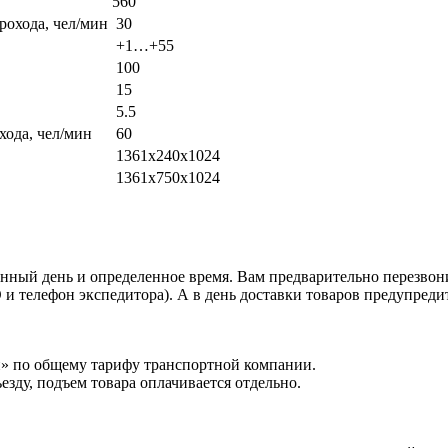
560
рохода, чел/мин
30
+1…+55
100
15
5.5
хода, чел/мин
60
1361х240х1024
1361х750х1024
анный день и определенное время. Вам предварительно перезвон
и телефон экспедитора). А в день доставки товаров предупреди
и» по общему тарифу транспортной компании.
езду, подъем товара оплачивается отдельно.