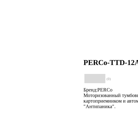
PERCo-TTD-12
(0)
Бренд:PERCo
Моторизованный тумбовы
картоприемником и авто
"Антипаника".