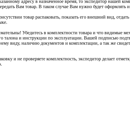
казанному адресу в назначенное время, то экспедитор нашей ко
передать Вам товар. В таком случае Вам нужно будет оформлять 
исутствии товар распаковать, показать его внешний вид, отдать
ыке.
имательны! Убедитесь в комплектности товара и что видимые м
го талона и инструкции по эксплуатации. Вашей подписью подт
ему виду, наличию документов и комплектации, а так же свидет
аковку и не проверяете комплектность, экспедитор делает отметк
.