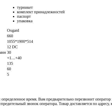
турникет
комплект принадлежностей
паспорт
упаковка
Oxgard
660
1055*1900*514
12 DC
/мин
30
+1…+40
135
60
5
и определенное время. Вам предварительно перезвонит оператор
упредительный звонок оператора. Товар доставляется по адресу,