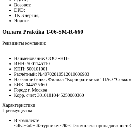
Возовоз;
DPD;
ТК Энергия;
Яндекс.
Оплата Praktika T-06-SM-R-660
Реквизиты компании:
Наименование: ООО «НП»
ИНН: 5001145110
КПП: 500101001
Расчётный: №40702810512010606983
Название банка: Филиал "Корпоративный" ПАО "Совкомб
БИК: 044525360
Город: г. Москва
Корр. счет: 30101810445250000360
Характеристики
Преимущества
В комплекте
<div><ul><li>турникет</li><li>комплект принадлежностей<