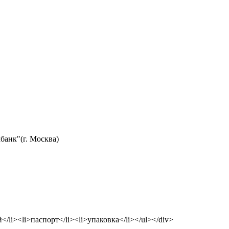
анк"(г. Москва)
/li><li>паспорт</li><li>упаковка</li></ul></div>