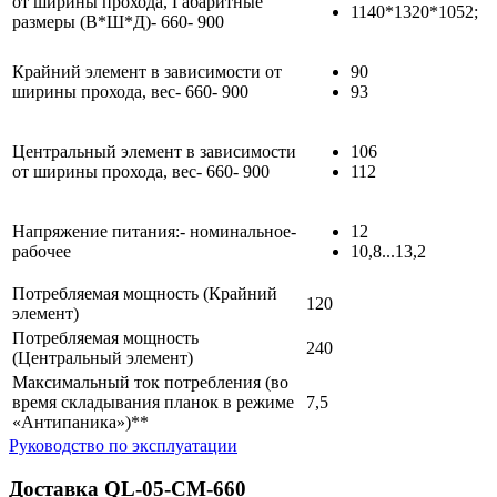
от ширины прохода, Габаритные
1140*1320*1052;
размеры (В*Ш*Д)- 660- 900
Крайний элемент в зависимости от
90
ширины прохода, вес- 660- 900
93
Центральный элемент в зависимости
106
от ширины прохода, вес- 660- 900
112
Напряжение питания:- номинальное-
12
рабочее
10,8...13,2
Потребляемая мощность (Крайний
120
элемент)
Потребляемая мощность
240
(Центральный элемент)
Максимальный ток потребления (во
время складывания планок в режиме
7,5
«Антипаника»)**
Руководство по эксплуатации
Доставка QL-05-CM-660