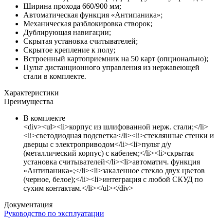
Ширина прохода 660/900 мм;
Автоматическая функция «Антипаника»;
Механическая разблокировка створок;
Дублирующая навигации;
Скрытая установка считывателей;
Скрытое крепление к полу;
Встроенный картоприемник на 50 карт (опционально);
Пульт дистанционного управления из нержавеющей
стали в комплекте.
Характеристики
Преимущества
В комплекте
<div><ul><li>корпус из шлифованной нерж. стали;</li>
<li>светодиодная подсветка</li><li>стеклянные стенки и
дверцы с электроприводом</li><li>пульт д/у
(металлический корпус) с кабелем;</li><li>скрытая
установка считывателей</li><li>автоматич. функция
«Антипаника»;</li><li>закаленное стекло двух цветов
(черное, белое);</li><li>интеграция с любой СКУД по
сухим контактам.</li></ul></div>
Документация
Руководство по эксплуатации