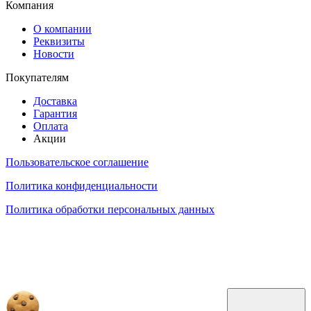
Компания
О компании
Реквизиты
Новости
Покупателям
Доставка
Гарантия
Оплата
Акции
Пользовательское соглашение
Политика конфиденциальности
Политика обработки персональных данных
Обращаем ваше внимание на то, что данный интернет-сайт, а также вся информация о товарах и
ценах, предоставленная на нём, носит исключительно информационный характер и ни при каких
условиях не является публичной офертой, определяемой положениями Статьи 437 Гражданского
кодекса Российской Федерации.