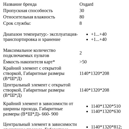
Название бренда
Oxgard
Пропускная способность
30
Относительная влажность
80
Срок службы:
8
Диапазон температур:- эксплуатация-
+1...+40
транспортировка и хранение
+1...+40
Максимальное количество
2
подключаемых пультов
Ёмкость накопителя карт*
>50
Крайний элемент с открытой
створкой, Габаритные размеры
1140*1320*208
(В*Ш*Д)
Центральный элемент с открытой
створкой, Габаритные размеры
1140*1320*208
(В*Ш*Д)
Крайний элемент в зависимости от
1140*1320*510
ширины прохода, Габаритные
1140*1320*630
размеры (В*Ш*Д)- 660- 900
Центральный элемент в зависимости
1140*1320*812;