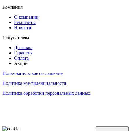
ООО "Надежный партнер", г.Балашиха 2022-2025
Компания
О компании
Реквизиты
Новости
Покупателям
Доставка
Гарантия
Оплата
Акции
Пользовательское соглашение
Политика конфиденциальности
Политика обработки персональных данных
Обращаем ваше внимание на то, что данный интернет-сайт, а также вся информация о товарах и
ценах, предоставленная на нём, носит исключительно информационный характер и ни при каких
условиях не является публичной офертой, определяемой положениями Статьи 437 Гражданского
кодекса Российской Федерации.