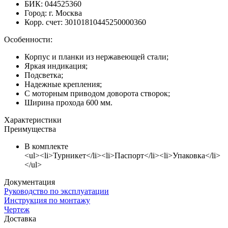
БИК: 044525360
Город: г. Москва
Корр. счет: 30101810445250000360
Особенности:
Корпус и планки из нержавеющей стали;
Яркая индикация;
Подсветка;
Надежные крепления;
С моторным приводом доворота створок;
Ширина прохода 600 мм.
Характеристики
Преимущества
В комплекте
<ul><li>Турникет</li><li>Паспорт</li><li>Упаковка</li>
</ul>
Документация
Руководство по эксплуатации
Инструкция по монтажу
Чертеж
Доставка